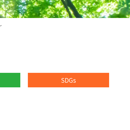
～
SDGs