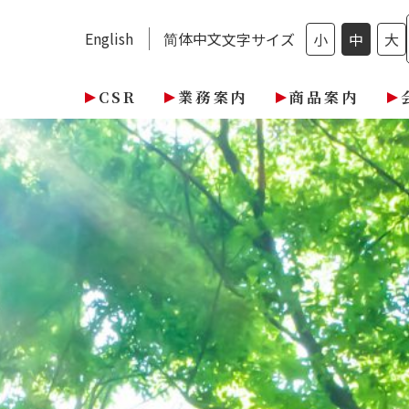
English
简体中文
文字サイズ
小
中
大
CSR
業務案内
商品案内