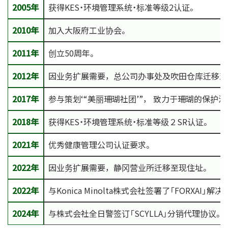
2005年
获得KES・环境管理系统・标准等级2认证。
2010年
加入大阪府工业协会。
2011年
创立50周年。
2012年
因业务扩展需要，总公司办事处及吹田仓库迁移至
2017年
参与策划‘“美丽珊瑚社团’”， 致力于珊瑚的保护活动
2018年
获得KES・环境管理系统・标准等级２SR认证。
2021年
优秀健康管理公司认证要求。
2022年
因业务扩展需要，静冈营业所迁移至现住址。
2022年
与Konica Minolta株式会社签署了「FORXAI
2024年
与株式会社全日警签订「SCYLLA」分销代理协议。