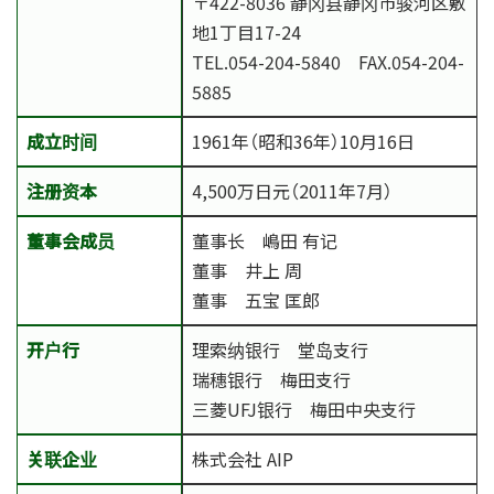
〒422-8036 静冈县静冈市骏河区敷
地1丁目17-24
TEL.054-204-5840
FAX.054-204-
5885
成立时间
1961年（昭和36年）10月16日
注册资本
4,500万日元（2011年7月）
董事会成员
董事长 嶋田 有记
董事 井上 周
董事 五宝 匡郎
开户行
理索纳银行 堂岛支行
瑞穗银行 梅田支行
三菱UFJ银行 梅田中央支行
关联企业
株式会社 AIP