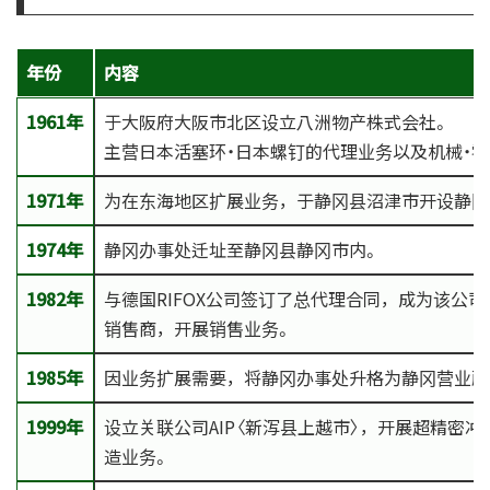
年份
内容
1961年
于大阪府大阪市北区设立八洲物产株式会社。
主营日本活塞环・日本螺钉的代理业务以及机械・
1971年
为在东海地区扩展业务，于静冈县沼津市开设静冈
1974年
静冈办事处迁址至静冈县静冈市内。
1982年
与德国RIFOX公司签订了总代理合同，成为该公
销售商，开展销售业务。
1985年
因业务扩展需要，将静冈办事处升格为静冈营业所
1999年
设立关联公司AIP〈新泻县上越市〉，开展超精密
造业务。