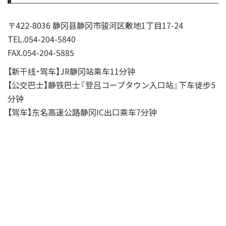
〒422-8036 静冈县静冈市骏河区敷地1丁目17-24
TEL.054-204-5840
FAX.054-204-5885
【新干线・驾车】JR静冈站乘车11分钟
【公交巴士】静铁巴士『登吕コープタウン入口站』下车徒步5
分钟
【驾车】东名高速公路静冈IC出口乘车7分钟